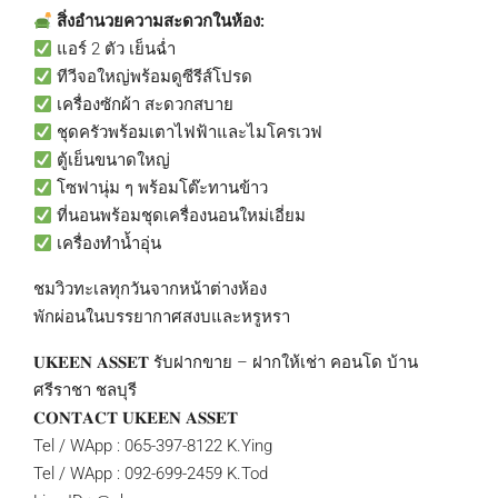
สิ่งอำนวยความสะดวกในห้อง:
แอร์ 2 ตัว เย็นฉ่ำ
ทีวีจอใหญ่พร้อมดูซีรีส์โปรด
เครื่องซักผ้า สะดวกสบาย
ชุดครัวพร้อมเตาไฟฟ้าและไมโครเวฟ
ตู้เย็นขนาดใหญ่
โซฟานุ่ม ๆ พร้อมโต๊ะทานข้าว
ที่นอนพร้อมชุดเครื่องนอนใหม่เอี่ยม
เครื่องทำน้ำอุ่น
ชมวิวทะเลทุกวันจากหน้าต่างห้อง
พักผ่อนในบรรยากาศสงบและหรูหรา
𝐔𝐊𝐄𝐄𝐍 𝐀𝐒𝐒𝐄𝐓 รับฝากขาย – ฝากให้เช่า คอนโด บ้าน
ศรีราชา ชลบุรี
𝐂𝐎𝐍𝐓𝐀𝐂𝐓 𝐔𝐊𝐄𝐄𝐍 𝐀𝐒𝐒𝐄𝐓
Tel / WApp : 065-397-8122 K.Ying
Tel / WApp : 092-699-2459 K.Tod