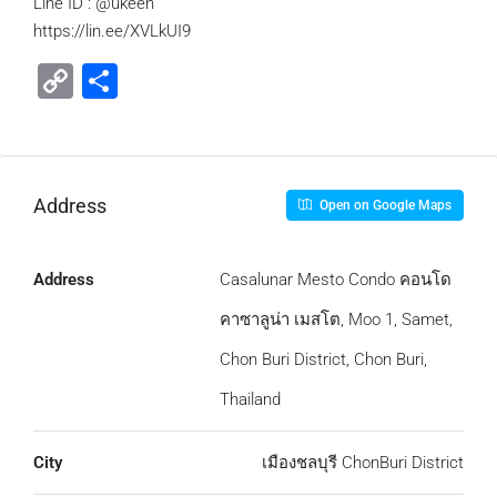
Line ID : @ukeen
https://lin.ee/XVLkUI9
Copy
Share
Link
Address
Open on Google Maps
Address
Casalunar Mesto Condo คอนโด
คาซาลูน่า เมสโต, Moo 1, Samet,
Chon Buri District, Chon Buri,
Thailand
City
เมืองชลบุรี ChonBuri District