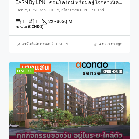
EARN By LPN | คอนโดใหม่ พร้อมอยู่ ใจกลางนิคมอมตะ ดีมานด์คนทำงานนิคม มีจริงตลอดปี เริ่ม 9.9 แสบบาท
Earn by LPN, Don Hua Lo, เมือง Chon Buri, Thailand
1
1
22 - 30
SQ.M.
คอนโด (CONDO)
เอเจ้นท์อสังหาชลบุรี | UKEEN ASSET CO., LTD.
4 months ago
FEATURED
OPEN HOUSE