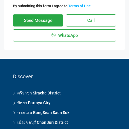
By submitting this form I agree to
Terms of Use
Send Message
Call
WhatsApp
Discover
ศรีราชา Siracha District
พัทยา Pattaya City
บางแสน BangSean Saen Suk
เมืองชลบุรี ChonBuri District