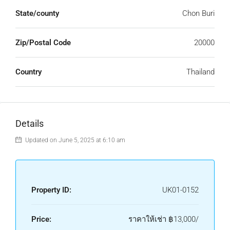
State/county
Chon Buri
Zip/Postal Code
20000
Country
Thailand
Details
Updated on June 5, 2025 at 6:10 am
Property ID:
UK01-0152
Price:
ราคาให้เช่า
฿13,000/