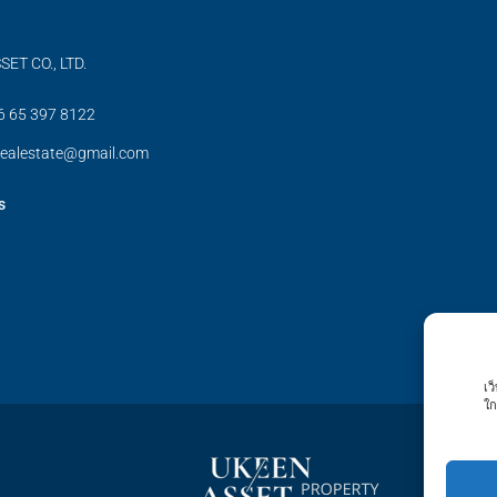
ET CO., LTD.
66 65 397 8122
ealestate@gmail.com
s
เว
ใก