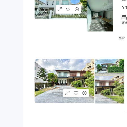
รา
บ้า