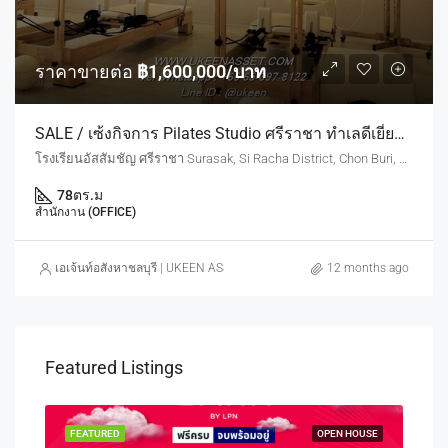
ราคาขายต่อ
฿1,600,000/บาท
SALE / เซ้งกิจการ Pilates Studio ศรีราชา ทำเลดีเยี่ยม ในห้างศรีราชา (หลังโรงเรียนอัสสัมชัญ)
โรงเรียนอัสสัมชัญ ศรีราชา Surasak, Si Racha District, Chon Buri, Thailand
78
ตร.ม
สำนักงาน (OFFICE)
เอเจ้นท์อสังหาชลบุรี | UKEEN ASSET CO., LTD.
12 months ago
Featured Listings
OUSE
FEATURED
OPEN HOUSE
FEA