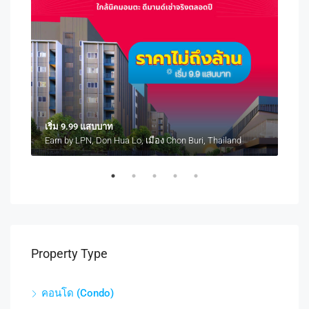
เริ่ม 9.99 แสบบาท
เริ่
Atmoz Serene Sriracha Thung Sukhla, Si Racha District, Chon Buri, Thailand
Earn by LPN, Don Hua Lo, เมือง Chon Buri, Thailand
Property Type
คอนโด (Condo)