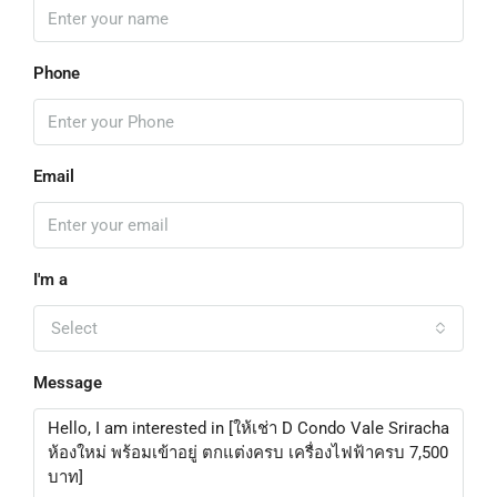
Phone
Email
I'm a
Select
Message