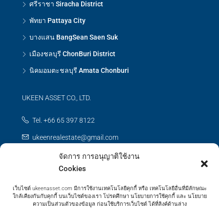
ศรีราชา Siracha District
พัทยา Pattaya City
บางแสน BangSean Saen Suk
เมืองชลบุรี ChonBuri District
นิคมอมตะชลบุรี Amata Chonburi
UKEEN ASSET CO., LTD.
Tel. +66 65 397 8122
ukeenrealestate@gmail.com
จัดการ การอนุญาติใช้งาน
Contact us
Cookies
เว็บไซต์ ukeenasset.com มีการใช้งานเทคโนโลยีคุกกี้ หรือ เทคโนโลยีอื่นที่มีลักษณะ
ใกล้เคียงกันกับคุกกี้ บนเว็บไซต์ของเรา โปรดศึกษา นโยบายการใช้คุกกี้ และ นโยบาย
ความเป็นส่วนตัวของข้อมูล ก่อนใช้บริการเว็บไซต์ ได้ที่ลิงค์ด้านล่าง