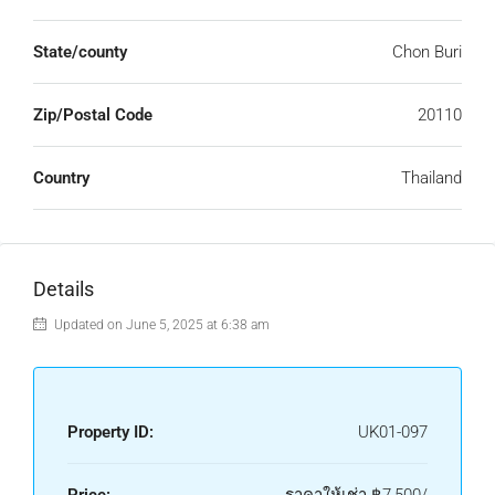
State/county
Chon Buri
Zip/Postal Code
20110
Country
Thailand
Details
Updated on June 5, 2025 at 6:38 am
Property ID:
UK01-097