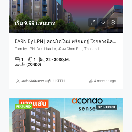
เริ่ม 9.99 แสบบาท
EARN By LPN | คอนโดใหม่ พร้อมอยู่ ใจกลางนิคมอมตะ ดีมานด์คนทำงานนิคม มีจริงตลอดปี เริ่ม 9.9 แสบบาท
Earn by LPN, Don Hua Lo, เมือง Chon Buri, Thailand
1
1
22 - 30
SQ.M.
คอนโด (CONDO)
เอเจ้นท์อสังหาชลบุรี | UKEEN ASSET CO., LTD.
4 months ago
FEATURED
OPEN HOUSE