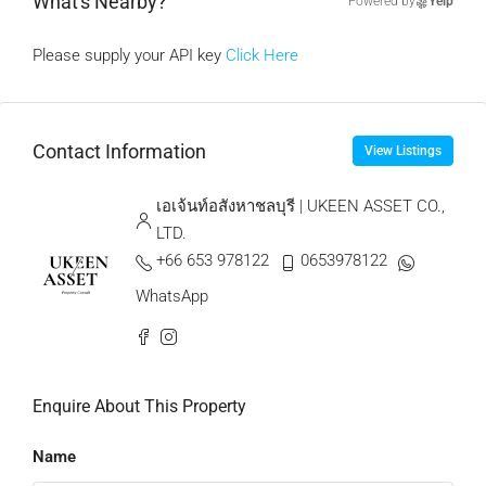
What's Nearby?
Powered by
Yelp
Please supply your API key
Click Here
Contact Information
View Listings
เอเจ้นท์อสังหาชลบุรี | UKEEN ASSET CO.,
LTD.
+66 653 978122
0653978122
WhatsApp
Enquire About This Property
Name