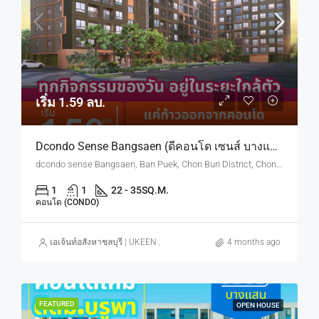
เริ่ม 1.59 ลบ.
Dcondo Sense Bangsaen (ดีคอนโด เซนส์ บางแสน) ทำเลใกล้ ม.บูรพา
dcondo sense Bangsaen, Ban Puek, Chon Buri District, Chon Buri, Thailand
1
1
22 - 35
SQ.M.
คอนโด (CONDO)
เอเจ้นท์อสังหาชลบุรี | UKEEN ASSET CO., LTD.
4 months ago
FEATURED
OPEN HOUSE