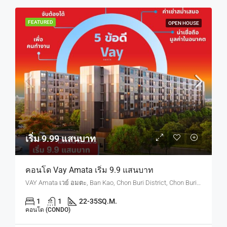
FEATURED
OPEN HOUSE
เริ่ม 9.99 แสนบาท
คอนโด Vay Amata เริ่ม 9.9 แสนบาท
VAY Amata เวย์ อมตะ, Ban Kao, Chon Buri District, Chon Buri, Thailand
1
1
22-35
SQ.M.
คอนโด (CONDO)