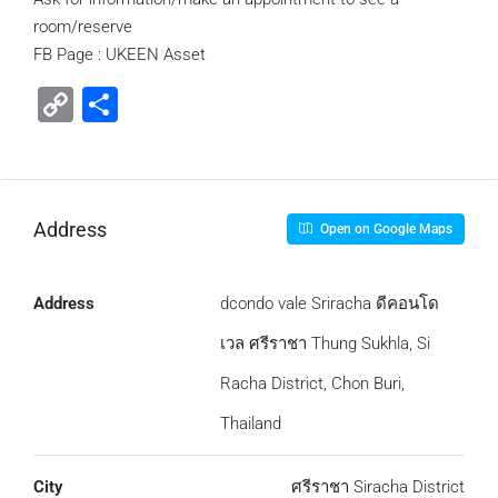
room/reserve
FB Page : UKEEN Asset
Copy
Share
Link
Address
Open on Google Maps
Address
dcondo vale Sriracha ดีคอนโด
เวล ศรีราชา Thung Sukhla, Si
Racha District, Chon Buri,
Thailand
City
ศรีราชา Siracha District