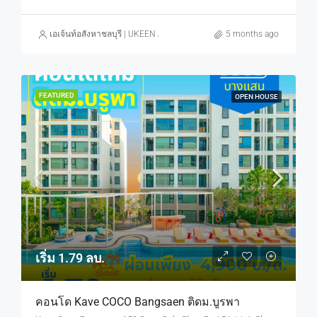
เอเจ้นท์อสังหาชลบุรี | UKEEN ASSET CO., LTD.
5 months ago
FEATURED
OPEN HOUSE
เริ่ม 1.79 ลบ.
คอนโด Kave COCO Bangsaen ติดม.บูรพา