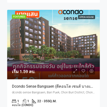
FEATURED
OPEN HOUSE
เริ่ม 1.59 ลบ.
Dcondo Sense Bangsaen (ดีคอนโด เซนส์ บางแสน) ทำเลใกล้ ม.บูรพา
dcondo sense Bangsaen, Ban Puek, Chon Buri District, Chon Buri, Thailand
1
1
22 - 35
SQ.M.
คอนโด (CONDO)