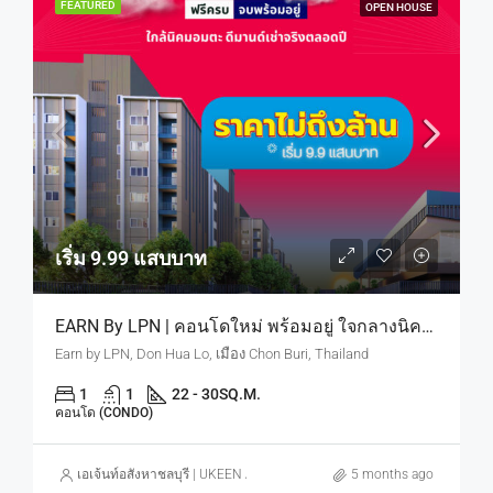
FEATURED
OPEN HOUSE
เริ่ม 9.99 แสบบาท
EARN By LPN | คอนโดใหม่ พร้อมอยู่ ใจกลางนิคมอมตะ ดีมานด์คนทำงานนิคม มีจริงตลอดปี เริ่ม 9.9 แสบบาท
Earn by LPN, Don Hua Lo, เมือง Chon Buri, Thailand
1
1
22 - 30
SQ.M.
คอนโด (CONDO)
เอเจ้นท์อสังหาชลบุรี | UKEEN ASSET CO., LTD.
5 months ago