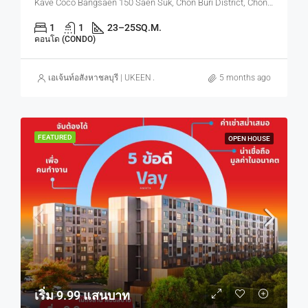
Kave Coco Bangsaen 150 Saen Suk, Chon Buri District, Chon Buri, Thailand
1
1
23–25
SQ.M.
คอนโด (CONDO)
เอเจ้นท์อสังหาชลบุรี | UKEEN ASSET CO., LTD.
5 months ago
FEATURED
OPEN HOUSE
เริ่ม 9.99 แสนบาท