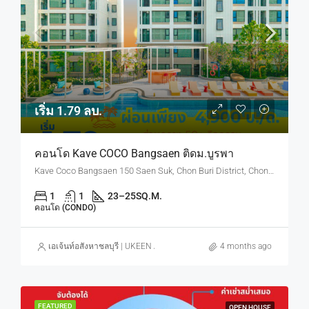
เริ่ม 1.79 ลบ.
คอนโด Kave COCO Bangsaen ติดม.บูรพา
Kave Coco Bangsaen 150 Saen Suk, Chon Buri District, Chon Buri, Thailand
1
1
23–25
SQ.M.
คอนโด (CONDO)
เอเจ้นท์อสังหาชลบุรี | UKEEN ASSET CO., LTD.
4 months ago
FEATURED
OPEN HOUSE