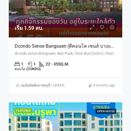
เริ่ม 1.59 ลบ.
Dcondo Sense Bangsaen (ดีคอนโด เซนส์ บางแสน) ทำเลใกล้ ม.บูรพา
dcondo sense Bangsaen, Ban Puek, Chon Buri District, Chon Buri, Thailand
1
1
22 - 35
SQ.M.
คอนโด (CONDO)
เอเจ้นท์อสังหาชลบุรี | UKEEN ASSET CO., LTD.
4 months ago
FEATURED
OPEN HOUSE