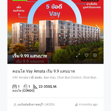
เริ่ม 9.99 แสนบาท
คอนโด Vay Amata เริ่ม 9.9 แสนบาท
VAY Amata เวย์ อมตะ, Ban Kao, Chon Buri District, Chon Buri, Thailand
1
1
22-35
SQ.M.
คอนโด (CONDO)
เอเจ้นท์อสังหาชลบุรี | UKEEN ASSET CO., LTD.
4 months ago