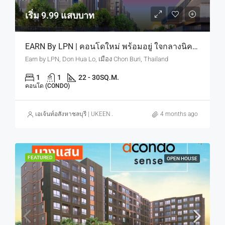
เริ่ม 9.99 แสบบาท
EARN By LPN | คอนโดใหม่ พร้อมอยู่ ใจกลางนิคมอมตะ ดีมานด์คนทำงานนิคม มีจริงตลอดปี เริ่ม 9.9 แสบบาท
Earn by LPN, Don Hua Lo, เมือง Chon Buri, Thailand
1
1
22 - 30
SQ.M.
คอนโด (CONDO)
เอเจ้นท์อสังหาชลบุรี | UKEEN ASSET CO., LTD.
4 months ago
FEATURED
OPEN HOUSE