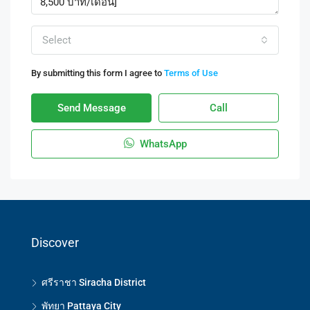
Select
By submitting this form I agree to
Terms of Use
Send Message
Call
WhatsApp
Discover
ศรีราชา Siracha District
พัทยา Pattaya City