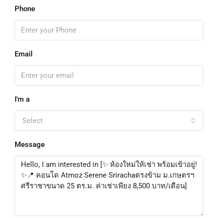
Phone
Email
I'm a
Select
Message