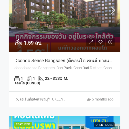
เริ่ม 1.59 ลบ.
Dcondo Sense Bangsaen (ดีคอนโด เซนส์ บางแสน) ทำเลใกล้ ม.บูรพา
dcondo sense Bangsaen, Ban Puek, Chon Buri District, Chon Buri, Thailand
1
1
22 - 35
SQ.M.
คอนโด (CONDO)
เอเจ้นท์อสังหาชลบุรี | UKEEN ASSET CO., LTD.
5 months ago
FEATURED
OPEN HOUSE