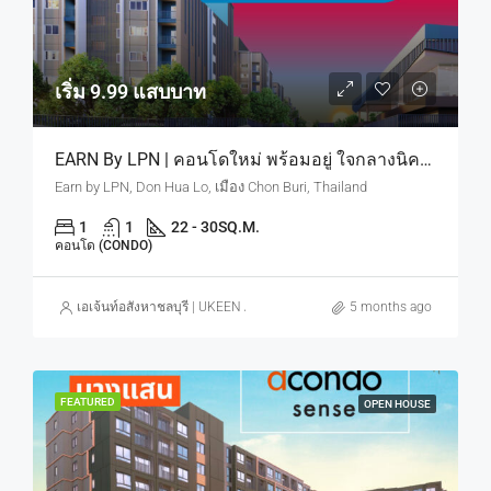
เริ่ม 9.99 แสบบาท
EARN By LPN | คอนโดใหม่ พร้อมอยู่ ใจกลางนิคมอมตะ ดีมานด์คนทำงานนิคม มีจริงตลอดปี เริ่ม 9.9 แสบบาท
Earn by LPN, Don Hua Lo, เมือง Chon Buri, Thailand
1
1
22 - 30
SQ.M.
คอนโด (CONDO)
เอเจ้นท์อสังหาชลบุรี | UKEEN ASSET CO., LTD.
5 months ago
FEATURED
OPEN HOUSE