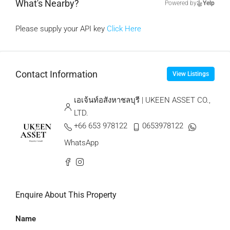
What's Nearby?
Powered by
Yelp
Please supply your API key
Click Here
Contact Information
View Listings
เอเจ้นท์อสังหาชลบุรี | UKEEN ASSET CO.,
LTD.
+66 653 978122
0653978122
WhatsApp
Enquire About This Property
Name