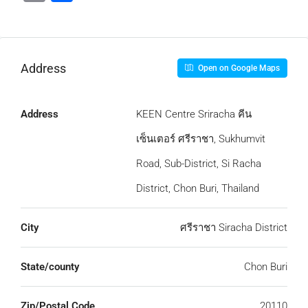
Link
Address
Open on Google Maps
Address
KEEN Centre Sriracha คีน
เซ็นเตอร์ ศรีราชา, Sukhumvit
Road, Sub-District, Si Racha
District, Chon Buri, Thailand
City
ศรีราชา Siracha District
State/county
Chon Buri
Zip/Postal Code
20110