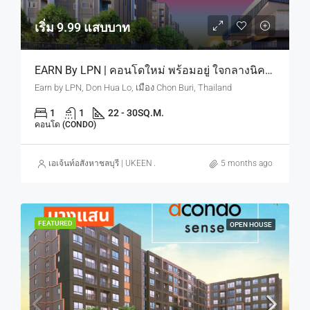
เริ่ม 9.99 แสบบาท
EARN By LPN | คอนโดใหม่ พร้อมอยู่ ใจกลางนิคมอมตะ ดีมานด์คนทำงานนิคม มีจริงตลอดปี เริ่ม 9.9 แสบบาท
Earn by LPN, Don Hua Lo, เมือง Chon Buri, Thailand
1
1
22 - 30
SQ.M.
คอนโด (CONDO)
เอเจ้นท์อสังหาชลบุรี | UKEEN ASSET CO., LTD.
5 months ago
FEATURED
OPEN HOUSE