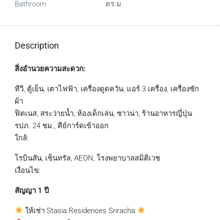
Bathroom
ตร.ม.
Description
สิ่งอำนวยความสะดวก:
ทีวี, ตู้เย็น, เตาไฟฟ้า, เครื่องดูดควัน, แอร์ 3 เครื่อง, เครื่องซัก
ผ้า
ฟิตเนส, สระว่ายน้ำ, ห้องเด็กเล่น, ซาวน่า, ร้านอาหารญี่ปุ่น
รปภ. 24 ชม., คีย์การ์ดเข้าออก
ใกล้:
โรบินสัน, เซ็นทรัล, AEON, โรงพยาบาลสมิติเวช
เงื่อนไข:
สัญญา 1 ปี
ให้เช่า Stasia Residences Sriracha