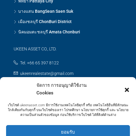
พัทยา Pattaya City
บางแสน BangSean Saen Suk
เมืองชลบุรี ChonBuri District
นิคมอมตะชลบุรี Amata Chonburi
UKEEN ASSET CO., LTD.
Tel. +66 65 397 8122
ukeenrealestate@gmail.com
จัดการ การอนุญาติใช้งาน
Contact us
Cookies
เว็บไซต์ ukeenasset.com มีการใช้งานเทคโนโลยีคุกกี้ หรือ เทคโนโลยีอื่นที่มีลักษณะ
ใกล้เคียงกันกับคุกกี้ บนเว็บไซต์ของเรา โปรดศึกษา นโยบายการใช้คุกกี้ และ นโยบาย
ความเป็นส่วนตัวของข้อมูล ก่อนใช้บริการเว็บไซต์ ได้ที่ลิงค์ด้านล่าง
© UKEEN Asset Prooerty - All rights reserved
ยอมรับ