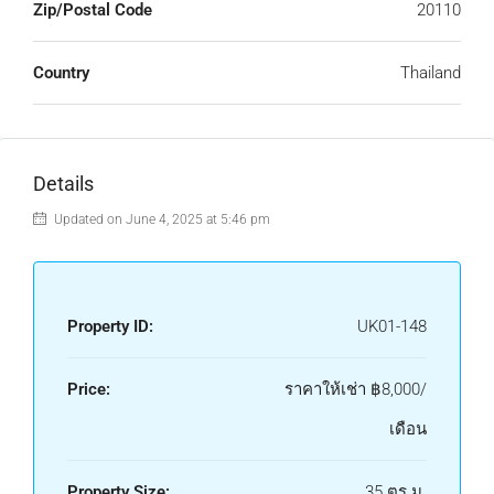
Zip/Postal Code
20110
Country
Thailand
Details
Updated on June 4, 2025 at 5:46 pm
Property ID:
UK01-148
Price:
ราคาให้เช่า
฿8,000/
เดือน
Property Size:
35 ตร.ม.