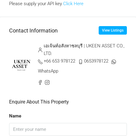
Please supply your API key
Click Here
Contact Information
View Listings
เอเจ้นท์อสังหาชลบุรี | UKEEN ASSET CO.,
LTD.
+66 653 978122
0653978122
WhatsApp
Enquire About This Property
Name