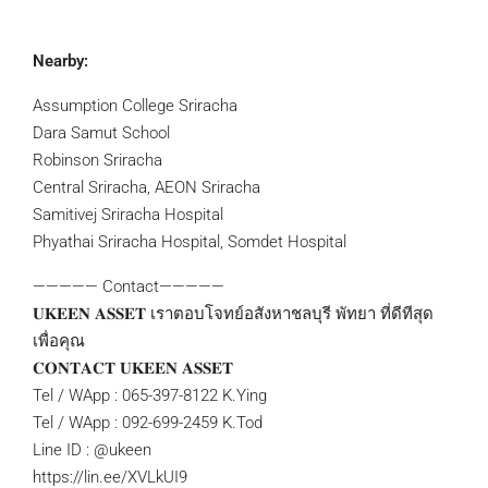
Nearby:
Assumption College Sriracha
Dara Samut School
Robinson Sriracha
Central Sriracha, AEON Sriracha
Samitivej Sriracha Hospital
Phyathai Sriracha Hospital, Somdet Hospital
————— Contact—————
𝐔𝐊𝐄𝐄𝐍 𝐀𝐒𝐒𝐄𝐓 เราตอบโจทย์อสังหาชลบุรี พัทยา ที่ดีทีสุด
เพื่อคุณ
𝐂𝐎𝐍𝐓𝐀𝐂𝐓 𝐔𝐊𝐄𝐄𝐍 𝐀𝐒𝐒𝐄𝐓
Tel / WApp : 065-397-8122 K.Ying
Tel / WApp : 092-699-2459 K.Tod
Line ID : @ukeen
https://lin.ee/XVLkUI9