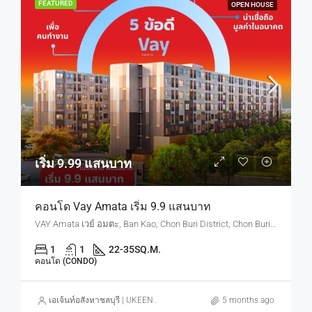
FEATURED
OPEN HOUSE
เริ่ม 9.99 แสนบาท
คอนโด Vay Amata เริ่ม 9.9 แสนบาท
VAY Amata เวย์ อมตะ, Ban Kao, Chon Buri District, Chon Buri, Thailand
1
1
22-35
SQ.M.
คอนโด (CONDO)
เอเจ้นท์อสังหาชลบุรี | UKEEN ASSET CO., LTD.
5 months ago