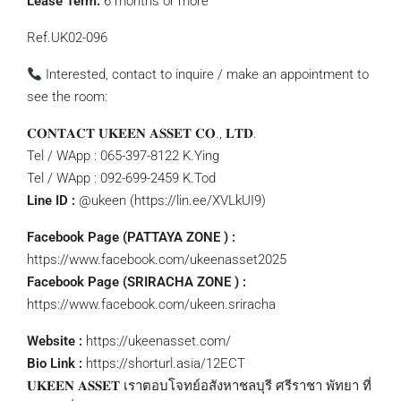
Lease Term:
6 months or more
Ref.UK02-096
Interested, contact to inquire / make an appointment to
see the room:
𝐂𝐎𝐍𝐓𝐀𝐂𝐓 𝐔𝐊𝐄𝐄𝐍 𝐀𝐒𝐒𝐄𝐓 𝐂𝐎., 𝐋𝐓𝐃.
Tel / WApp : 065-397-8122 K.Ying
Tel / WApp : 092-699-2459 K.Tod
Line ID :
@ukeen (https://lin.ee/XVLkUI9)
Facebook Page (PATTAYA ZONE ) :
https://www.facebook.com/ukeenasset2025
Facebook Page (SRIRACHA ZONE ) :
https://www.facebook.com/ukeen.sriracha
Website :
https://ukeenasset.com/
Bio Link :
https://shorturl.asia/12ECT
𝐔𝐊𝐄𝐄𝐍 𝐀𝐒𝐒𝐄𝐓 เราตอบโจทย์อสังหาชลบุรี ศรีราชา พัทยา ที่