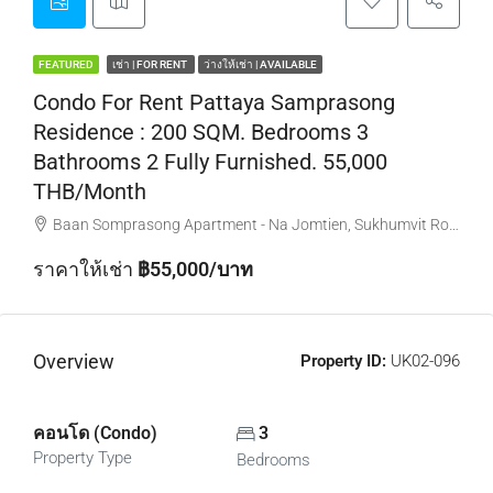
FEATURED
เช่า | FOR RENT
ว่างให้เช่า | AVAILABLE
Condo For Rent Pattaya Samprasong
Residence : 200 SQM. Bedrooms 3
Bathrooms 2 Fully Furnished. 55,000
THB/Month
Baan Somprasong Apartment - Na Jomtien, Sukhumvit Road, Na Chom Thian, Sattahip District, Chon Buri, Thailand
ราคาให้เช่า
฿55,000/บาท
Overview
Property ID:
UK02-096
คอนโด (Condo)
3
Property Type
Bedrooms