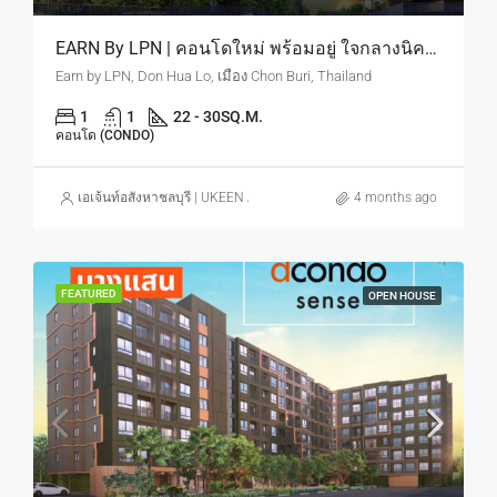
EARN By LPN | คอนโดใหม่ พร้อมอยู่ ใจกลางนิคมอมตะ ดีมานด์คนทำงานนิคม มีจริงตลอดปี เริ่ม 9.9 แสบบาท
Earn by LPN, Don Hua Lo, เมือง Chon Buri, Thailand
1
1
22 - 30
SQ.M.
คอนโด (CONDO)
เอเจ้นท์อสังหาชลบุรี | UKEEN ASSET CO., LTD.
4 months ago
FEATURED
OPEN HOUSE