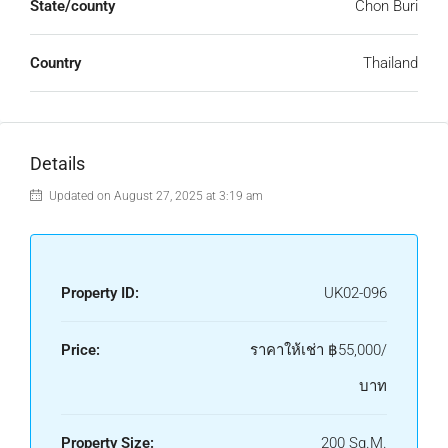
State/county
Chon Buri
Country
Thailand
Details
Updated on August 27, 2025 at 3:19 am
Property ID:
UK02-096
Price:
ราคาให้เช่า
฿55,000/
บาท
Property Size:
200 Sq.M.