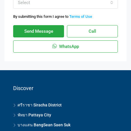
Select
By submitting this form I agree to
Terms of Use
Send Message
Call
WhatsApp
Discover
ศรีราชา Siracha District
พัทยา Pattaya City
บางแสน BangSean Saen Suk