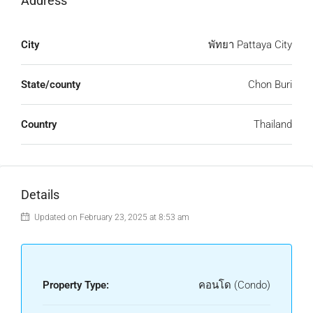
Address
City
พัทยา Pattaya City
State/county
Chon Buri
Country
Thailand
Details
Updated on February 23, 2025 at 8:53 am
Property Type:
คอนโด (Condo)