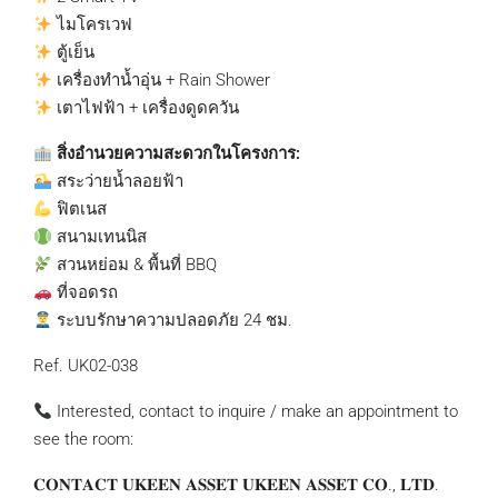
ไมโครเวฟ
ตู้เย็น
เครื่องทำน้ำอุ่น + Rain Shower
เตาไฟฟ้า + เครื่องดูดควัน
สิ่งอำนวยความสะดวกในโครงการ:
สระว่ายน้ำลอยฟ้า
ฟิตเนส
สนามเทนนิส
สวนหย่อม & พื้นที่ BBQ
ที่จอดรถ
ระบบรักษาความปลอดภัย 24 ชม.
Ref. UK02-038
Interested, contact to inquire / make an appointment to
see the room:
𝐂𝐎𝐍𝐓𝐀𝐂𝐓 𝐔𝐊𝐄𝐄𝐍 𝐀𝐒𝐒𝐄𝐓 𝐔𝐊𝐄𝐄𝐍 𝐀𝐒𝐒𝐄𝐓 𝐂𝐎., 𝐋𝐓𝐃.