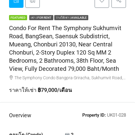
FEATURED
เช่า | FOR RENT
ว่างให้เช่า | AVAILABLE
Condo For Rent The Symphony Sukhumvit
Road, BangSean, Saensuk Subdistrict,
Mueang, Chonburi 20130, Near Central
Chonburi, 2-Story Duplex 120 Sq MM 2
Bedrooms, 2 Bathrooms, 38th Floor, Sea
View, Fully Decorated 79,000 Baht/month
The Symphony Condo Bangpra-Sriracha, Sukhumvit Road, Saen Suk, เมือง Chon Buri, Thailand
ราคาให้เช่า
฿79,000/เดือน
Overview
Property ID:
UK01-028
คอนโด (Condo)
2