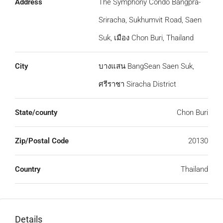
Address
The Symphony Condo Bangpra-
Sriracha, Sukhumvit Road, Saen
Suk, เมือง Chon Buri, Thailand
City
บางแสน BangSean Saen Suk,
ศรีราชา Siracha District
State/county
Chon Buri
Zip/Postal Code
20130
Country
Thailand
Details