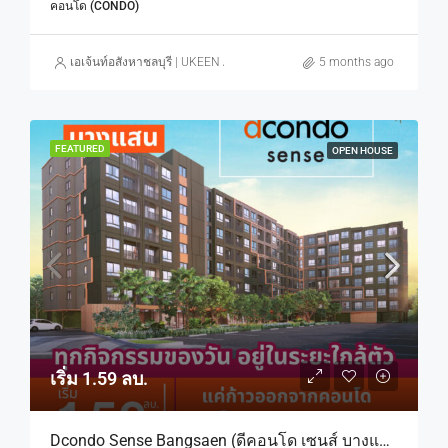
คอนโด (CONDO)
เอเจ้นท์อสังหาชลบุรี | UKEEN ASSET CO., LTD.
5 months ago
FEATURED
OPEN HOUSE
เริ่ม 1.59 ลบ.
Dcondo Sense Bangsaen (ดีคอนโด เซนส์ บางแสน) ทำเลใกล้ ม.บูรพา