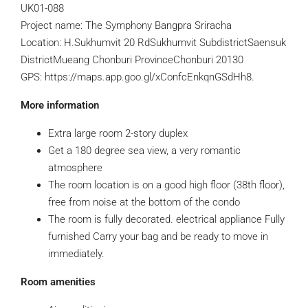
UK01-088
Project name: The Symphony Bangpra Sriracha
Location: H.Sukhumvit 20 RdSukhumvit SubdistrictSaensuk
DistrictMueang Chonburi ProvinceChonburi 20130
GPS: https://maps.app.goo.gl/xConfcEnkqnGSdHh8.
More information
Extra large room 2-story duplex
Get a 180 degree sea view, a very romantic
atmosphere
The room location is on a good high floor (38th floor),
free from noise at the bottom of the condo
The room is fully decorated. electrical appliance Fully
furnished Carry your bag and be ready to move in
immediately.
Room amenities