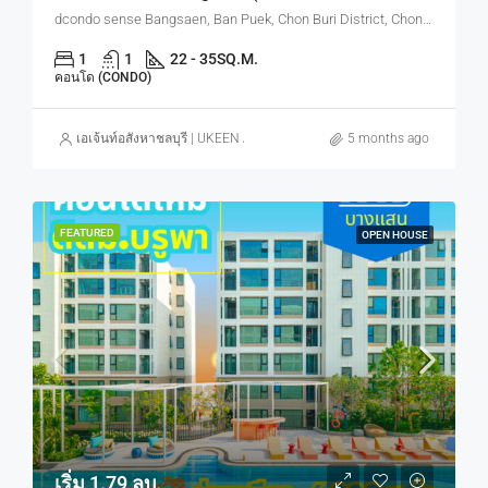
dcondo sense Bangsaen, Ban Puek, Chon Buri District, Chon Buri, Thailand
1
1
22 - 35
SQ.M.
คอนโด (CONDO)
เอเจ้นท์อสังหาชลบุรี | UKEEN ASSET CO., LTD.
5 months ago
FEATURED
OPEN HOUSE
เริ่ม 1.79 ลบ.