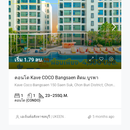
เริ่ม 1.79 ลบ.
คอนโด Kave COCO Bangsaen ติดม.บูรพา
Kave Coco Bangsaen 150 Saen Suk, Chon Buri District, Chon Buri, Thailand
1
1
23–25
SQ.M.
คอนโด (CONDO)
เอเจ้นท์อสังหาชลบุรี | UKEEN ASSET CO., LTD.
5 months ago