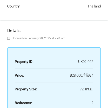
Country
Thailand
Details
Updated on February 20, 2025 at 9:41 am
Property ID:
UK02-022
Price:
฿28,000/ให้เช่า
Property Size:
72 ตร.ม.
Bedrooms:
2