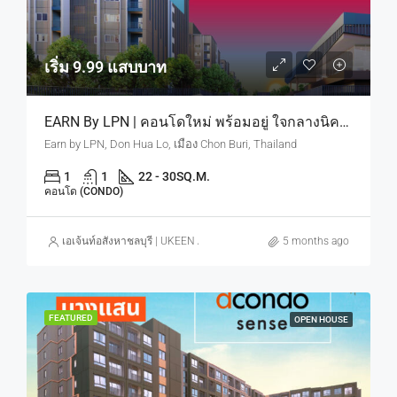
เริ่ม 9.99 แสบบาท
EARN By LPN | คอนโดใหม่ พร้อมอยู่ ใจกลางนิคมอมตะ ดีมานด์คนทำงานนิคม มีจริงตลอดปี เริ่ม 9.9 แสบบาท
Earn by LPN, Don Hua Lo, เมือง Chon Buri, Thailand
1
1
22 - 30
SQ.M.
คอนโด (CONDO)
เอเจ้นท์อสังหาชลบุรี | UKEEN ASSET CO., LTD.
5 months ago
FEATURED
OPEN HOUSE