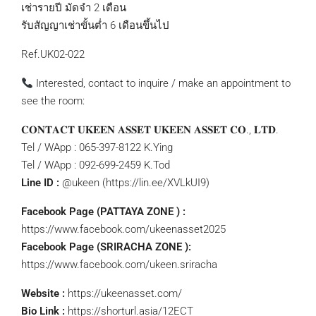
เช่ารายปี มัดจำ 2 เดือน
รับสัญญาเช่าขั้นต่ำ 6 เดือนขึ้นไป
Ref.UK02-022
Interested, contact to inquire / make an appointment to
see the room:
𝐂𝐎𝐍𝐓𝐀𝐂𝐓 𝐔𝐊𝐄𝐄𝐍 𝐀𝐒𝐒𝐄𝐓 𝐔𝐊𝐄𝐄𝐍 𝐀𝐒𝐒𝐄𝐓 𝐂𝐎., 𝐋𝐓𝐃.
Tel / WApp : 065-397-8122 K.Ying
Tel / WApp : 092-699-2459 K.Tod
Line ID :
@ukeen (https://lin.ee/XVLkUI9)
Facebook Page (PATTAYA ZONE ) :
https://www.facebook.com/ukeenasset2025
Facebook Page (SRIRACHA ZONE ):
https://www.facebook.com/ukeen.sriracha
Website :
https://ukeenasset.com/
Bio Link :
https://shorturl.asia/12ECT