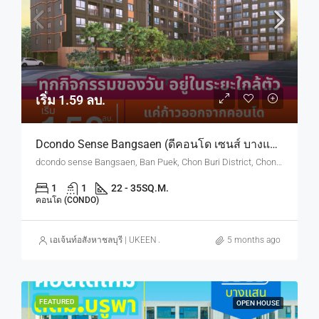
เริ่ม 1.59 ลบ.
Dcondo Sense Bangsaen (ดีคอนโด เซนส์ บางแสน) ทำเลใกล้ ม.บูรพา
dcondo sense Bangsaen, Ban Puek, Chon Buri District, Chon Buri, Thailand
1
1
22 - 35
SQ.M.
คอนโด (CONDO)
เอเจ้นท์อสังหาชลบุรี | UKEEN ASSET CO., LTD.
5 months ago
FEATURED
OPEN HOUSE