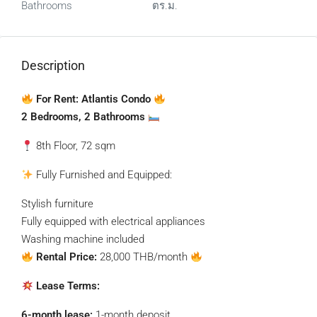
Bathrooms
ตร.ม.
Description
For Rent: Atlantis Condo
2 Bedrooms, 2 Bathrooms
8th Floor, 72 sqm
Fully Furnished and Equipped:
Stylish furniture
Fully equipped with electrical appliances
Washing machine included
Rental Price:
28,000 THB/month
Lease Terms:
6-month lease:
1-month deposit