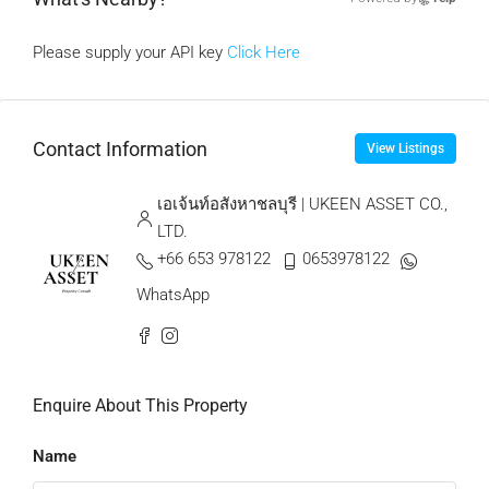
Please supply your API key
Click Here
Contact Information
View Listings
เอเจ้นท์อสังหาชลบุรี | UKEEN ASSET CO.,
LTD.
+66 653 978122
0653978122
WhatsApp
Enquire About This Property
Name