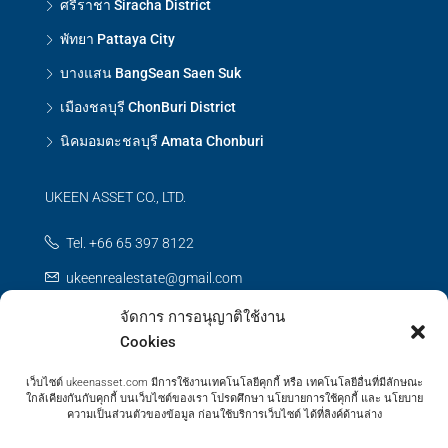
ศรีราชา Siracha District
พัทยา Pattaya City
บางแสน BangSean Saen Suk
เมืองชลบุรี ChonBuri District
นิคมอมตะชลบุรี Amata Chonburi
UKEEN ASSET CO., LTD.
Tel. +66 65 397 8122
ukeenrealestate@gmail.com
จัดการ การอนุญาติใช้งาน
Contact us
Cookies
เว็บไซต์ ukeenasset.com มีการใช้งานเทคโนโลยีคุกกี้ หรือ เทคโนโลยีอื่นที่มีลักษณะ
ใกล้เคียงกันกับคุกกี้ บนเว็บไซต์ของเรา โปรดศึกษา นโยบายการใช้คุกกี้ และ นโยบาย
ความเป็นส่วนตัวของข้อมูล ก่อนใช้บริการเว็บไซต์ ได้ที่ลิงค์ด้านล่าง