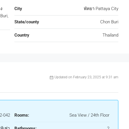
ุง
City
พัทยา Pattaya City
Buri,
State/county
Chon Buri
Country
Thailand
Updated on February 23, 2025 at 9:31 am
2-042
Rooms:
Sea View / 24th Floor
ห้เช่า
Bathrooms:
2