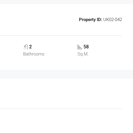
Property ID:
UK02-042
2
58
Bathrooms
Sq.M.