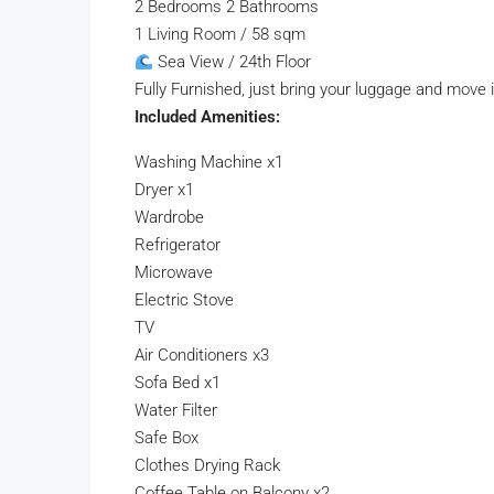
2 Bedrooms 2 Bathrooms
1 Living Room / 58 sqm
Sea View / 24th Floor
Fully Furnished, just bring your luggage and move i
Included Amenities:
Washing Machine x1
Dryer x1
Wardrobe
Refrigerator
Microwave
Electric Stove
TV
Air Conditioners x3
Sofa Bed x1
Water Filter
Safe Box
Clothes Drying Rack
Coffee Table on Balcony x2