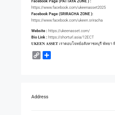
Facebook Page (PATTAYA ZONE ) :
https://www.facebook.com/ukeenasset2025
Facebook Page (SRIRACHA ZONE ):
https://www.facebook.com/ukeen.sriracha
Website :
https://ukeenasset.com/
Bio Link :
https://shorturl.asia/12ECT
𝐔𝐊𝐄𝐄𝐍 𝐀𝐒𝐒𝐄𝐓 เราตอบโจทย์อสังหาชลบุรี พัทยา ที
Copy
Share
Link
Address