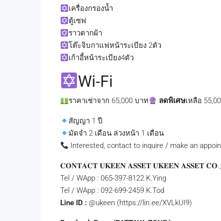
เครื่องกรองน้ำ
ตู้เซฟ
ราวตากผ้า
โต๊ะจิบกาแฟหน้าระเบียง 2ตัว
เก้าอี้หน้าระเบียง4ตัว
Wi-Fi
ราคาเช่าจาก 65,000 บาท
ลดพิเศษ
เหลือ 55,0
สัญญา 1 ปี
มัดจำ 2 เดือน ล่วงหน้า 1 เดือน
Interested, contact to inquire / make an appoi
𝐂𝐎𝐍𝐓𝐀𝐂𝐓 𝐔𝐊𝐄𝐄𝐍 𝐀𝐒𝐒𝐄𝐓 𝐔𝐊𝐄𝐄𝐍 𝐀𝐒𝐒𝐄𝐓 𝐂𝐎.,
Tel / WApp : 065-397-8122 K.Ying
Tel / WApp : 092-699-2459 K.Tod
Line ID :
@ukeen (https://lin.ee/XVLkUI9)