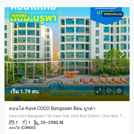
OPEN HOUSE
FEATURED
เริ่ม 1.79 ลบ.
คอนโด Kave COCO Bangsaen ติดม.บูรพา
Kave Coco Bangsaen 150 Saen Suk, Chon Buri District, Chon Buri, Thailand
1
1
23–25
SQ.M.
คอนโด (CONDO)