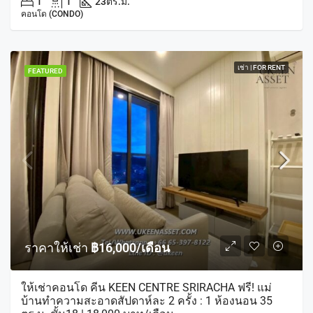
1
1
23
ตร.ม.
คอนโด (CONDO)
เช่า | FOR RENT
FEATURED
ราคาให้เช่า
฿16,000/เดือน
ให้เช่าคอนโด คีน KEEN CENTRE SRIRACHA ฟรี! แม่
บ้านทำความสะอาดสัปดาห์ละ 2 ครั้ง : 1 ห้องนอน 35