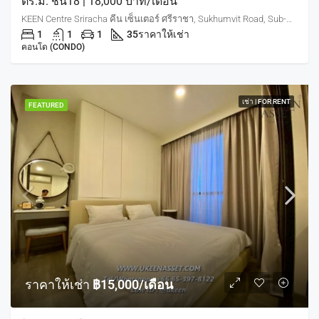
ตร.ม. ชั้น18 | 18,000 บาท/เดือน
KEEN Centre Sriracha คีน เซ็นเตอร์ ศรีราชา, Sukhumvit Road, Sub-District, Si Racha District, Chon Buri, Thailand
1
1
1
35
ราคาให้เช่า
คอนโด (CONDO)
เช่า | FOR RENT
FEATURED
ราคาให้เช่า
฿15,000/เดือน