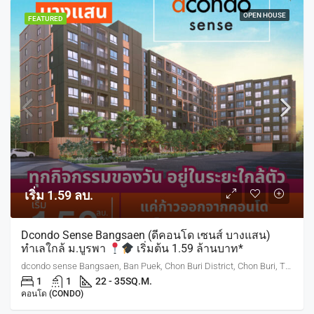
OPEN HOUSE
FEATURED
เริ่ม 1.59 ลบ.
Dcondo Sense Bangsaen (ดีคอนโด เซนส์ บางแสน)
ทำเลใกล้ ม.บูรพา
เริ่มต้น 1.59 ล้านบาท*
dcondo sense Bangsaen, Ban Puek, Chon Buri District, Chon Buri, Thailand
1
1
22 - 35
SQ.M.
คอนโด (CONDO)