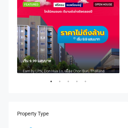
 HOUSE
FEATURED
OPEN HOUSE
เริ่ม 9.99 แสบบาท
เ
Atmoz Serene Sriracha Thung Sukhla, Si Racha District, Chon Buri, Thailand
Earn by LPN, Don Hua Lo, เมือง Chon Buri, Thailand
Property Type