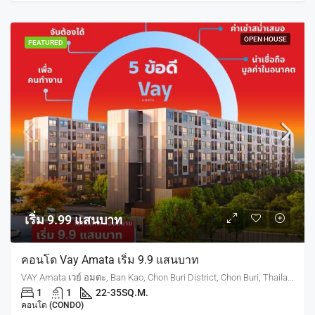
OPEN HOUSE
FEATURED
เริ่ม 9.99 แสนบาท
คอนโด Vay Amata เริ่ม 9.9 แสนบาท
VAY Amata เวย์ อมตะ, Ban Kao, Chon Buri District, Chon Buri, Thailand
1
1
22-35
SQ.M.
คอนโด (CONDO)