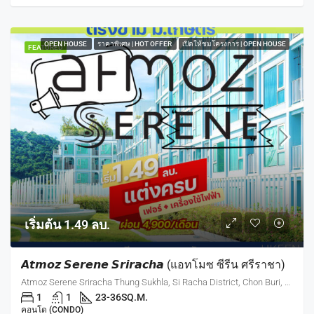
OPEN HOUSE
ราคาพิเศษ | HOT OFFER
เปิดให้ชมโครงการ | OPEN HOUSE
FEATURED
เริ่มต้น 1.49 ลบ.
𝘼𝙩𝙢𝙤𝙯 𝙎𝙚𝙧𝙚𝙣𝙚 𝙎𝙧𝙞𝙧𝙖𝙘𝙝𝙖 (แอทโมซ ซีรีน ศรีราชา)
Atmoz Serene Sriracha Thung Sukhla, Si Racha District, Chon Buri, Thailand
1
1
23-36
SQ.M.
คอนโด (CONDO)