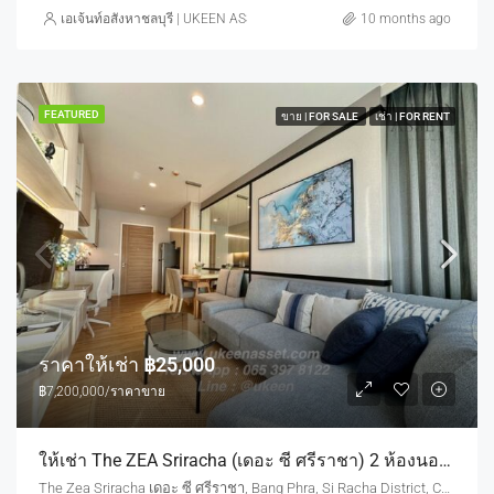
เอเจ้นท์อสังหาชลบุรี | UKEEN ASSET CO., LTD.
10 months ago
FEATURED
ขาย | FOR SALE
เช่า | FOR RENT
ราคาให้เช่า
฿25,000
฿7,200,000/ราคาขาย
ให้เช่า The ZEA Sriracha (เดอะ ซี ศรีราชา) 2 ห้องนอน ชั้น 16 | เช่า 25,000 บ./เดือน , ขาย 7.2 ลบ.
The Zea Sriracha เดอะ ซี ศรีราชา, Bang Phra, Si Racha District, Chon Buri, Thailand