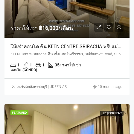
ราคาให้เช่า
฿16,000/เดือน
ให้เช่าคอนโด คีน KEEN CENTRE SRIRACHA ฟรี! แม่บ้านทำความสะอาดสัปดาห์ละ 2 ครั้ง : 1 ห้องนอน 35 ตร.ม. ชั้น18 | 18,000 บาท/เดือน
KEEN Centre Sriracha คีน เซ็นเตอร์ ศรีราชา, Sukhumvit Road, Sub-District, Si Racha District, Chon Buri, Thailand
1
1
1
35
ราคาให้เช่า
คอนโด (CONDO)
เอเจ้นท์อสังหาชลบุรี | UKEEN ASSET CO., LTD.
10 months ago
FEATURED
เช่า | FOR RENT