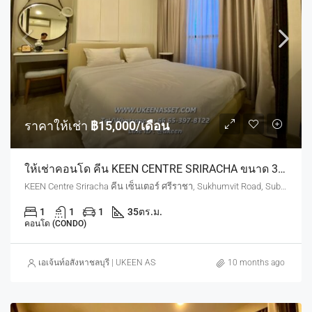
ราคาให้เช่า
฿15,000/เดือน
ให้เช่าคอนโด คีน KEEN CENTRE SRIRACHA ขนาด 35 ตร.ม. ชั้น 21 | ราคาเช่า 15,000 บาท/เดือน ฟรี! แม่บ้านทำความสะอาดสัปดาห์ละ 2 ครั้ง-พร้อมอยู่
KEEN Centre Sriracha คีน เซ็นเตอร์ ศรีราชา, Sukhumvit Road, Sub-District, Si Racha District, Chon Buri, Thailand
1
1
1
35
ตร.ม.
คอนโด (CONDO)
เอเจ้นท์อสังหาชลบุรี | UKEEN ASSET CO., LTD.
10 months ago