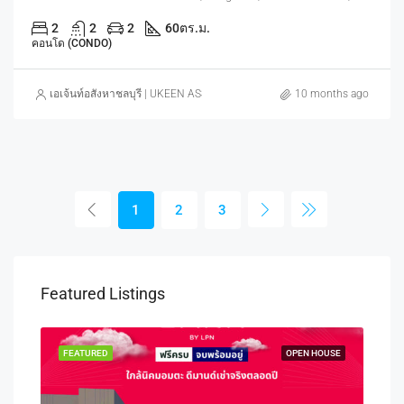
2
2
2
60
ตร.ม.
คอนโด (CONDO)
เอเจ้นท์อสังหาชลบุรี | UKEEN ASSET CO., LTD.
10 months ago
1
2
3
Featured Listings
OUSE
FEATURED
OPEN HOUSE
FEA