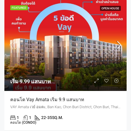
FEATURED
OPEN HOUSE
เริ่ม 9.99 แสนบาท
คอนโด Vay Amata เริ่ม 9.9 แสนบาท
VAY Amata เวย์ อมตะ, Ban Kao, Chon Buri District, Chon Buri, Thailand
1
1
22-35
SQ.M.
คอนโด (CONDO)