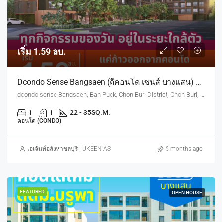
เริ่ม 1.59 ลบ.
Dcondo Sense Bangsaen (ดีคอนโด เซนส์ บางแสน) ทำเลใกล้ ม.บูรพา
dcondo sense Bangsaen, Ban Puek, Chon Buri District, Chon Buri, Thailand
1
1
22 - 35
SQ.M.
คอนโด (CONDO)
เอเจ้นท์อสังหาชลบุรี | UKEEN ASSET CO., LTD.
5 months ago
FEATURED
OPEN HOUSE