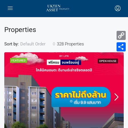
Properties
Sort by:
328 Properties
Default Order
Copy
Link
Share
FEATURED
OPEN HOUSE