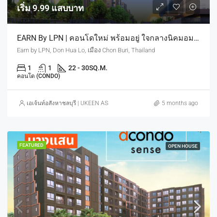
เริ่ม 9.99 แสบบาท
EARN By LPN | คอนโดใหม่ พร้อมอยู่ ใจกลางนิคมอมตะ ดีมานด์คนทำงานนิคม มีจริงตลอดปี เริ่ม 9.9 แสบบาท
Earn by LPN, Don Hua Lo, เมือง Chon Buri, Thailand
1
1
22 - 30
SQ.M.
คอนโด (CONDO)
เอเจ้นท์อสังหาชลบุรี | UKEEN ASSET CO., LTD.
5 months ago
FEATURED
OPEN HOUSE